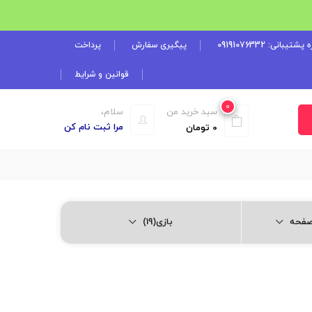
شتیبانی: 09191076332
پیگیری سفارش
پرداخت
قوانین و شرایط
0
سبد خرید من
سلام،
مرا ثبت نام کن
0
تومان
بازی(19)