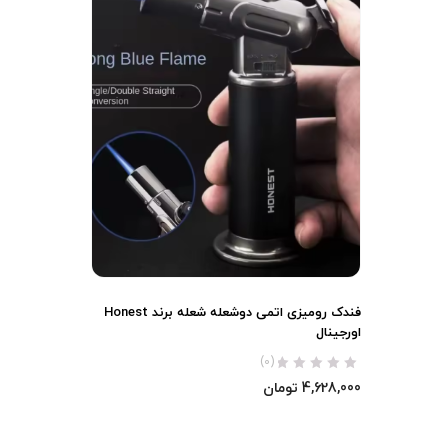
فندک رومیزی اتمی دوشعله شعله برند Honest
اورجینال
(0)
4,628,000
تومان