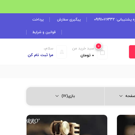
شتیبانی: 09191076332
پیگیری سفارش
پرداخت
قوانین و شرایط
0
سبد خرید من
سلام،
مرا ثبت نام کن
0
تومان
بازی(17)