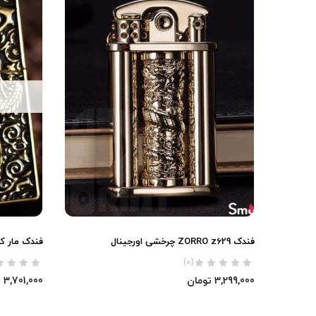
فندک ZORRO z629 چرخشی اورجینال
فندک مار کبری Zorro ا
(0)
3,299,000
تومان
3,701,000
ت