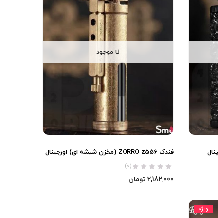
نا موجود
فندک ZORRO z556 (مخزن شیشه ای) اورجینال
(0)
2,182,000
تومان
ویژه