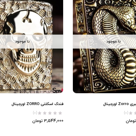
نا موجود
نا موجود
ورجینال
فندک اسکلتی ZORRO اورجینال
(0)
(0)
ومان
3,544,000
تومان