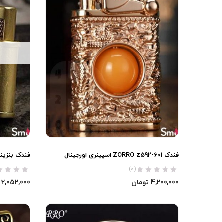
فندک ZORRO z592-601 اسپینری اورجینال
فندک بنزینی ZORRO z540 (اتوماتیک) ا
(0)
4,200,000
تومان
2,052,000