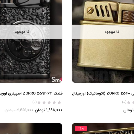
نا موجود
نا موجود
ورجینال
فندک ZORRO z592-612 اسپینری اورجینال
(0)
(0)
تومان
1,998,000
تومان
2,451,000
تومان
ویژه