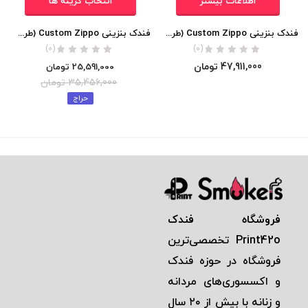
اطلاعات بیشتر
انتخاب گزینه ها
فندک بنزینی Custom Zippo (طرح اژدها سه بعدی)
فندک بنزینی Custom Zippo (طرح عقاب 540 درجه با نگین فیروزه ای)
(0)
(0)
47,911,000
تومان
25,591,000
تومان
35,456,000
تومان
حراج
فروشگاه فندک
Print42o
تخصصی‌ترين
فروشگاه در حوزه فندک
و اكسسوری‌های مردانه
و زنانه با بيش از ٢٠ سال