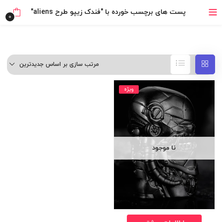
خرید قسطی با ترب‌پی
پست های برچسب خورده با "فندک زیپو طرح aliens"
0
مرتب سازی بر اساس جدیدترین
ویژه
نا موجود