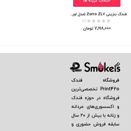
انتخاب گزینه ها
فندک بنزینی Zorro ZL7 (مدل اورسایز ساده) اورجینال
(0)
7,618,000
تومان
فروشگاه فندک
Print42o
تخصصی‌ترين
فروشگاه در حوزه فندک
و اكسسوری‌های مردانه
و زنانه با بيش از ٢٠ سال
سابقه فروش حضوری و