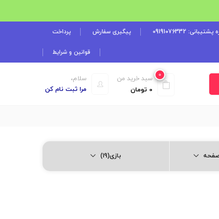
شتیبانی: 09191076332
پیگیری سفارش
پرداخت
قوانین و شرایط
0
سبد خرید من
سلام،
مرا ثبت نام کن
0
تومان
بازی(19)