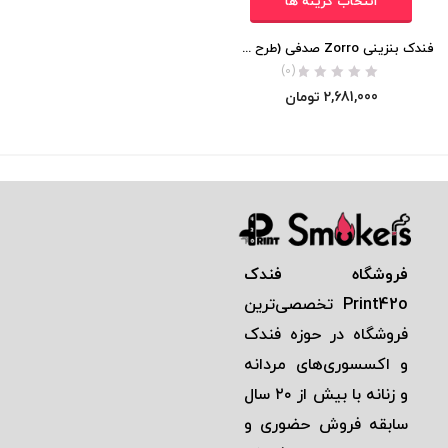
انتخاب گزینه ها
فندک بنزینی Zorro صدفی (طرح قطب نما) اورجینال
(0)
2,681,000
تومان
فروشگاه فندک
Print42o
تخصصی‌ترين
فروشگاه در حوزه فندک
و اكسسوری‌های مردانه
و زنانه با بيش از ٢٠ سال
سابقه فروش حضوری و