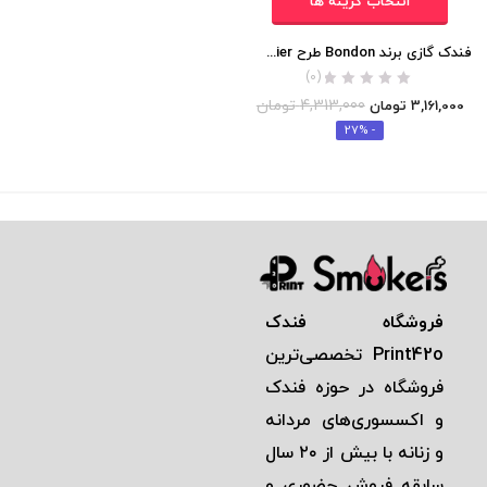
انتخاب گزینه ها
فندک گازی برند Bondon طرح Cartier (مناسب پیپ) اورجینال
(0)
4,313,000
تومان
3,161,000
تومان
- 27%
فروشگاه فندک
Print42o
تخصصی‌ترين
فروشگاه در حوزه فندک
و اكسسوری‌های مردانه
و زنانه با بيش از ٢٠ سال
سابقه فروش حضوری و