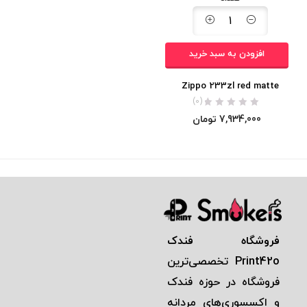
افزودن به سبد خرید
Zippo 233zl red matte
(0)
7,934,000
تومان
فروشگاه فندک
Print42o
تخصصی‌ترين
فروشگاه در حوزه فندک
و اكسسوری‌های مردانه