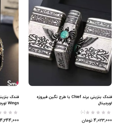
فندک بنزینی برند Chief با طرح نگین فیروزه
اورجینال
Wings اورجینال
(0)
4,023,000
تومان
4,244,000