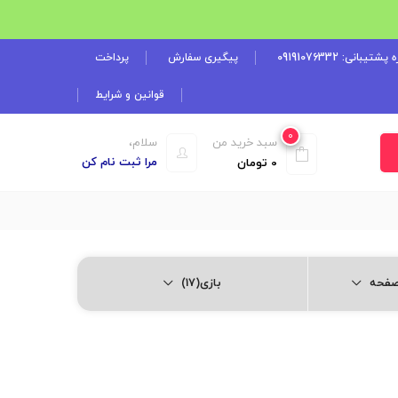
شتیبانی: 09191076332
پیگیری سفارش
پرداخت
قوانین و شرایط
0
سبد خرید من
سلام،
مرا ثبت نام کن
0
تومان
بازی(17)