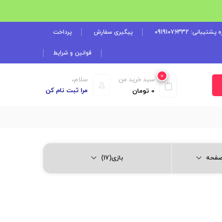
شتیبانی: 09191076332
پیگیری سفارش
پرداخت
قوانین و شرایط
0
سبد خرید من
سلام،
مرا ثبت نام کن
0
تومان
بازی(17)