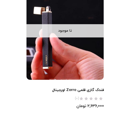
نا موجود
فندک گازی قلمی Zorro اورجینال
(0)
2,636,000
تومان