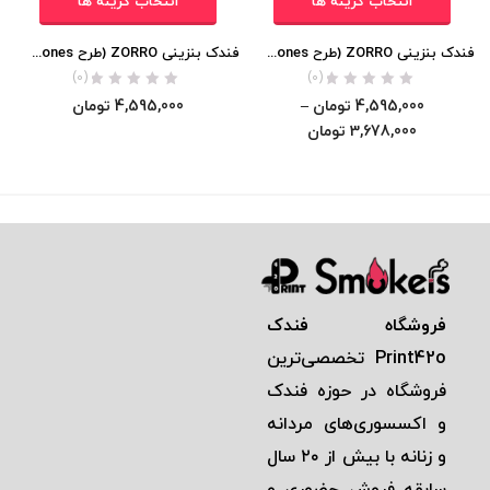
انتخاب گزینه ها
انتخاب گزینه ها
فندک بنزینی ZORRO (طرح Game Of Thrones) اورجینال
فندک بنزینی ZORRO (طرح Game Of Thrones) بدنه مسی اورجینال
(0)
(0)
4,595,000
تومان
–
4,595,000
تومان
3,678,000
تومان
فروشگاه فندک
Print42o
تخصصی‌ترين
فروشگاه در حوزه فندک
و اكسسوری‌های مردانه
و زنانه با بيش از ٢٠ سال