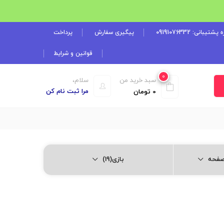
شتیبانی: 09191076332
پیگیری سفارش
پرداخت
قوانین و شرایط
0
سبد خرید من
سلام،
مرا ثبت نام کن
0
تومان
بازی(19)