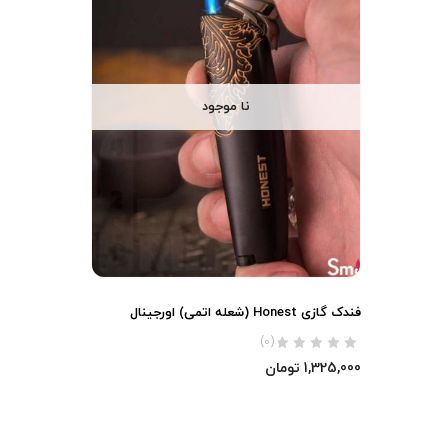
نا موجود
فندک گازی Honest (شعله اتمی) اورجینال
(0)
1,325,000
تومان