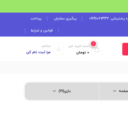
شتیبانی: 09191076332
پیگیری سفارش
پرداخت
قوانین و شرایط
0
سبد خرید من
سلام،
مرا ثبت نام کن
0
تومان
بازی(19)