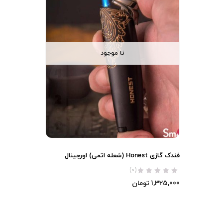
نا موجود
فندک گازی Honest (شعله اتمی) اورجینال
(0)
1,325,000
تومان