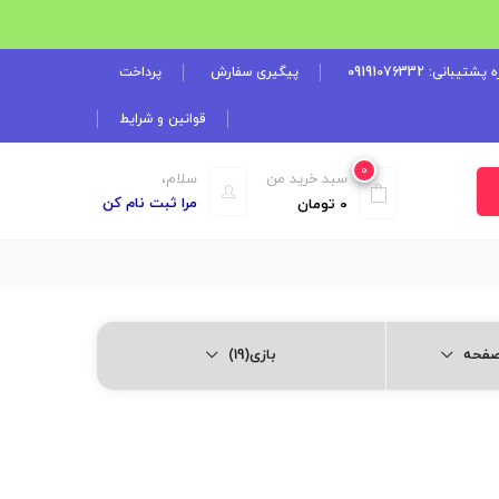
شتیبانی: 09191076332
پیگیری سفارش
پرداخت
قوانین و شرایط
0
سبد خرید من
سلام،
مرا ثبت نام کن
0
تومان
بازی(19)