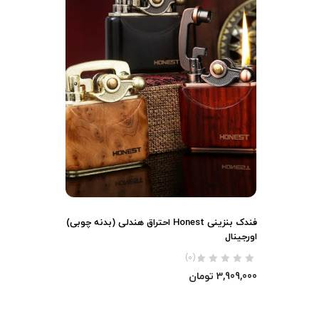
فندک بنزینی Honest احتراق هندلی (بدنه چوبی)
اورجینال
(0)
3,909,000
تومان