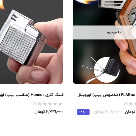
نا موجود
ل
فندک گازی Honest (مناسب پیپ) اورجینال
(0)
(0)
تومان
2,183,000
تومان
2,639,000
تومان
- 18%