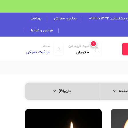
شتیبانی: 09191076332
پیگیری سفارش
پرداخت
قوانین و شرایط
0
سبد خرید من
سلام،
مرا ثبت نام کن
0
تومان
بازی(19)