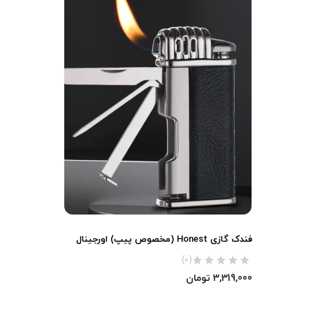
فندک گازی Honest (مخصوص پیپ) اورجینال
(0)
3,319,000
تومان