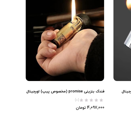
فندک بنزینی promise (مخصوص پیپ) اورجینال
(0)
4,097,000
تومان