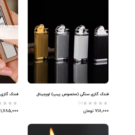
فندک گازی سنگی (مخصوص پیپ) اورجینال
فندک گازی FLABox (مخصوص پیپ) اورجینا
(0)
718,000
تومان
1,785,000