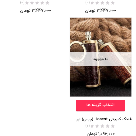
(0)
(0)
3,447,000
تومان
3,447,000
تومان
نا موجود
انتخاب گزینه ها
فندک کبریتی Honest (چرمی) اورجینال
(0)
1,094,000
تومان