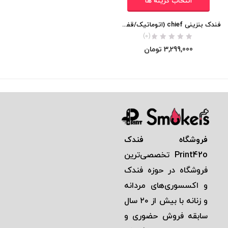
انتخاب گزینه ها
فندک بنزینی chief (اتوماتیک/قفل دار) اورجینال
(0)
3,299,000
تومان
فروشگاه فندک
Print42o
تخصصی‌ترين
فروشگاه در حوزه فندک
و اكسسوری‌های مردانه
و زنانه با بيش از ٢٠ سال
سابقه فروش حضوری و