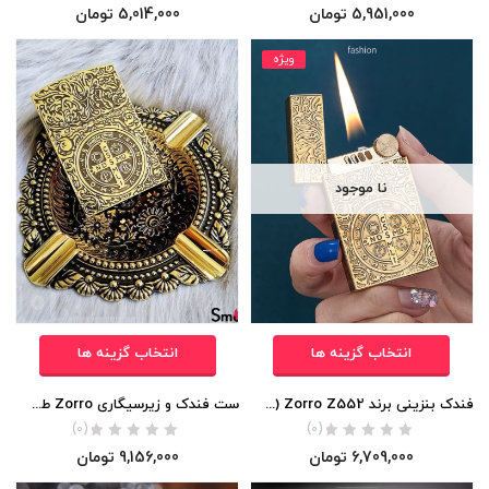
5,951,000
تومان
5,014,000
تومان
ویژه
نا موجود
انتخاب گزینه ها
انتخاب گزینه ها
فندک بنزینی برند Zorro Z552 (صدای در سه بعدی) اورجینال
ست فندک و زیرسیگاری Zorro طرح Constantine اورجینال
(0)
(0)
6,709,000
تومان
9,156,000
تومان