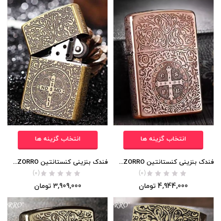
انتخاب گزینه ها
انتخاب گزینه ها
فندک بنزینی کنستانتین ZORRO (جعبه فلزی / حک 540 درجه) بدنه مسی
فندک بنزینی کنستانتین ZORRO (حک 540 درجه) اورجینال
(0)
(0)
4,944,000
تومان
3,909,000
تومان