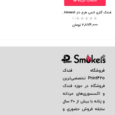
انتخاب گزینه ها
فندک گازی اتمی طرح دار Honest (طرح رانسون) اورجینال
(0)
2,874,000
تومان
فروشگاه فندک
Print42o
تخصصی‌ترين
فروشگاه در حوزه فندک
و اكسسوری‌های مردانه
و زنانه با بيش از ٢٠ سال
سابقه فروش حضوری و