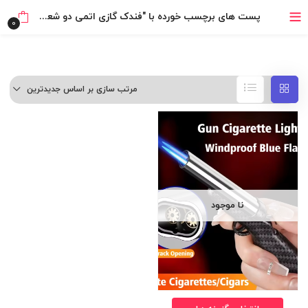
بدون ضامن، بدون سود
پست های برچسب خورده با "فندک گازی اتمی دو شعله طرح اسلحه اورجینال"
0
خرید قسطی با ترب‌پی
مرتب سازی بر اساس جدیدترین
نا موجود