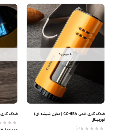
نا موجود
فندک گازی اتمی COHIBA (مخزن شیشه ای)
فندک گازی COHIBA (اتمی سه شعله) اورجینا
اورجینال
(0)