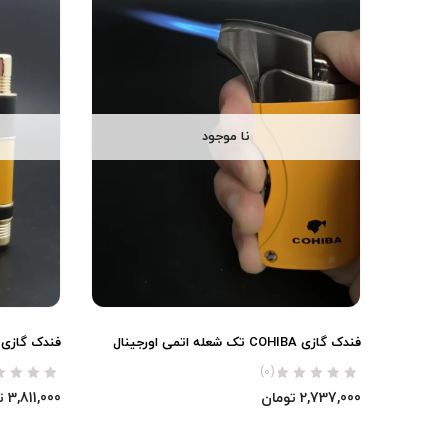
نا موجود
فندک گازی COHIBA تک شعله اتمی اورجینال
فندک گازی COHIBA سه شعله اتمی اورجینا
(0)
2,737,000
تومان
3,811,000
ت