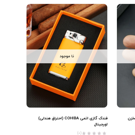
نا موجود
 دو شعله COHIBA (مخزن
فندک گازی اتمی COHIBA (احتراق هندلی)
اورجینال
(0)