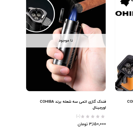
نا موجود
عله برند COHIBA
فندک گازی اتمی سه شعله برند COHIBA
اورجینال
(0)
3,150,000
تومان