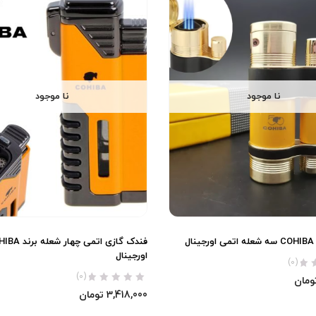
نا موجود
نا موجود
ل
فندک گازی اتمی چهار ش
اورجینال
(0)
(0)
ومان
3,418,000
تومان