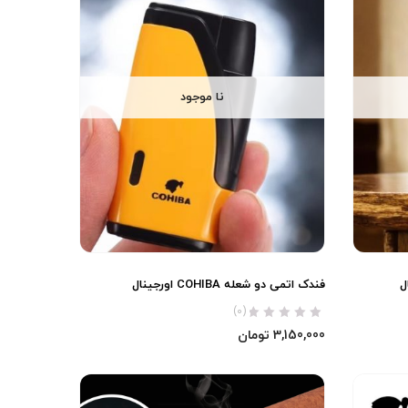
نا موجود
فندک اتمی دو شعله COHIBA اورجینال
(0)
3,150,000
تومان