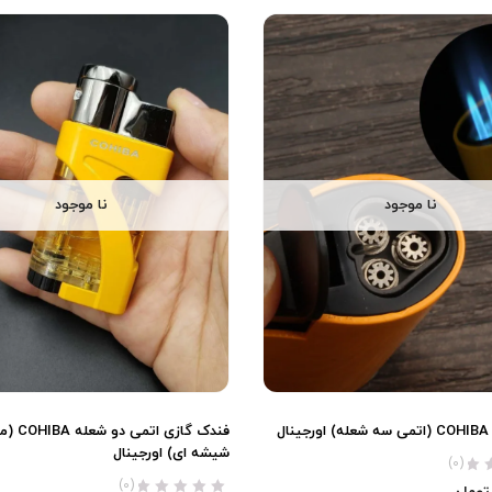
نا موجود
نا موجود
ل
فندک گازی اتمی
شیشه ای) اورجینال
(0)
(0)