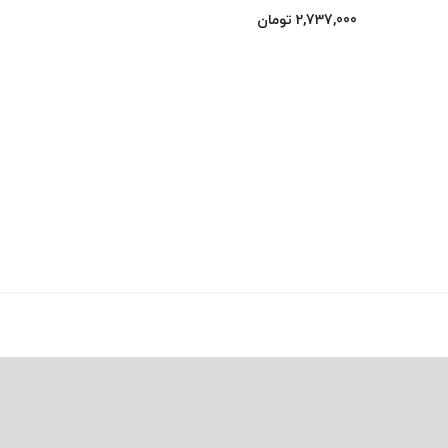
2,737,000
تومان
0