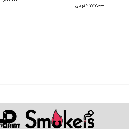
3,800,000
2,737,000
تومان