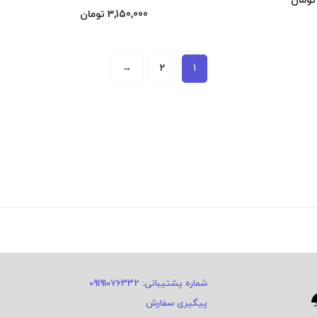
تومان
3,150,000
تومان
→
2
1
شماره پشتیبانی: 09191076332
پیگیری سفارش