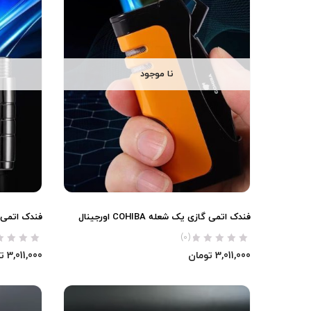
نا موجود
فندک اتمی گازی یک شعله COHIBA اورجینال
فندک اتمی گازی س
(0)
3,011,000
تومان
3,011,000
ت