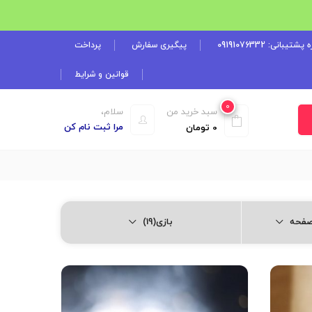
شتیبانی: 09191076332
پیگیری سفارش
پرداخت
قوانین و شرایط
0
سبد خرید من
سلام،
مرا ثبت نام کن
0
تومان
بازی(19)