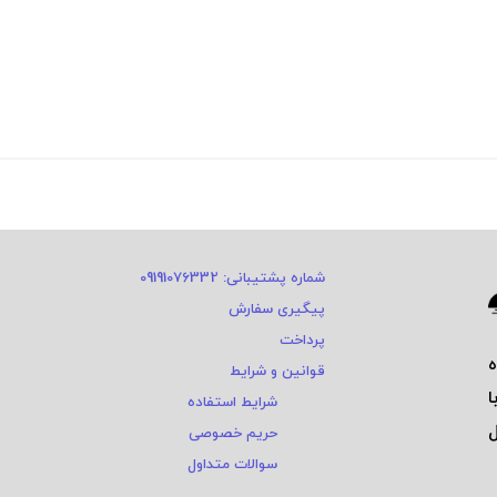
شماره پشتیبانی: 09191076332
پیگیری سفارش
پرداخت
قوانین و شرایط
ا
شرایط استفاده
ی و ٤ سال
حریم خصوصی
سوالات متداول