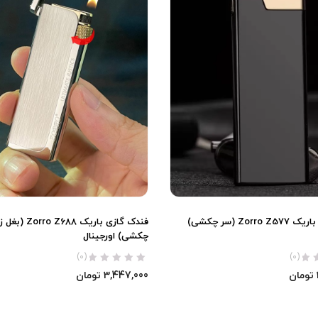
فندک گازی باریک Zorro Z577 (سر چکشی)
فندک گازی باریک  Z688
چکشی) اورجینال
(0)
(0)
تومان
3,447,000
تومان