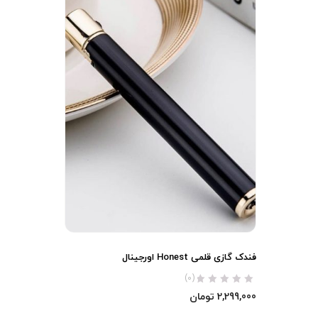
فندک گازی قلمی Honest اورجینال
(0)
2,299,000
تومان