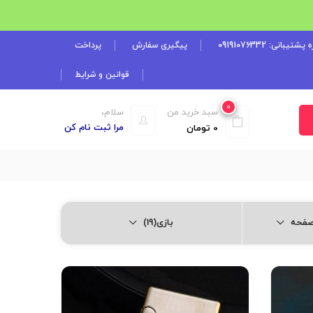
شتیبانی: 09191076332
پیگیری سفارش
پرداخت
قوانین و شرایط
0
سبد خرید من
سلام،
مرا ثبت نام کن
0
تومان
بازی(19)