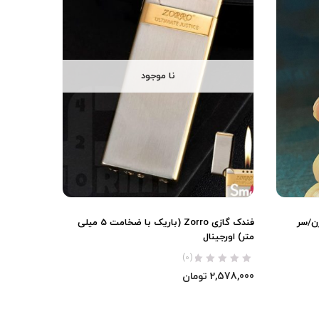
نا موجود
Zorro (بغل زن/سر
فندک گازی Zorro (باریک با ضخامت 5 میلی
متر) اورجینال
(0)
2,578,000
تومان