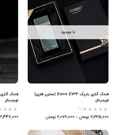
نا موجود
فندک گازی باریک Zorro Z723 (مخزن فلزی)
اورجینال
اورجینال
(0)
2,325,000
تومان
–
2,072,000
تومان
3,447,000