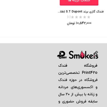
انتخاب گزینه ها
فندک گازی برند S.T Dupont (طلایی الماسی) اورجینال
(0)
10,542,000
تومان
فروشگاه فندک
Print42o
تخصصی‌ترين
فروشگاه در حوزه فندک
و اكسسوری‌های مردانه
و زنانه با بيش از ٢٠ سال
سابقه فروش حضوری و