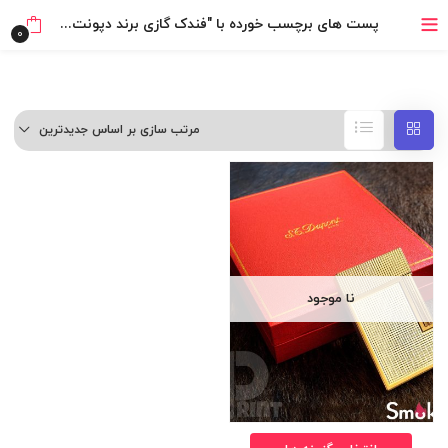
بدون ضامن، بدون سود
پست های برچسب خورده با "فندک گازی برند دپونت رنگ طلایی"
0
خرید قسطی با ترب‌پی
مرتب سازی بر اساس جدیدترین
نا موجود