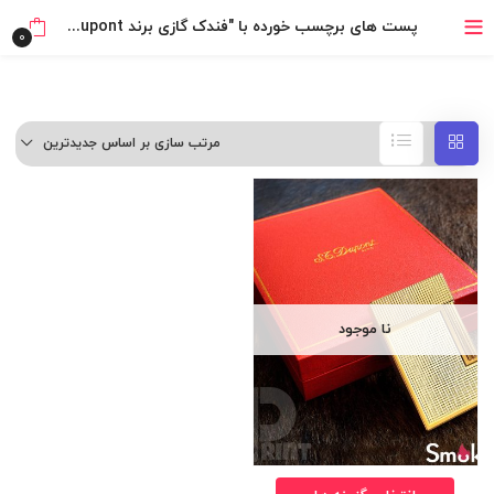
خرید قسطی با ترب‌پی
پست های برچسب خورده با "فندک گازی برند S.T Dupont رنگ طلایی"
0
مرتب سازی بر اساس جدیدترین
نا موجود