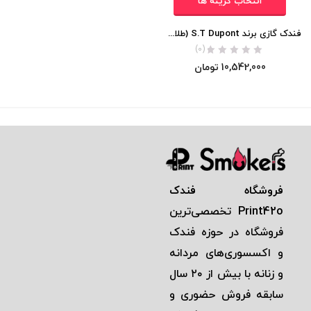
انتخاب گزینه ها
فندک گازی برند S.T Dupont (طلایی الماسی) اورجینال
(0)
10,542,000
تومان
فروشگاه فندک
Print42o
تخصصی‌ترين
فروشگاه در حوزه فندک
و اكسسوری‌های مردانه
و زنانه با بيش از ٢٠ سال
سابقه فروش حضوری و