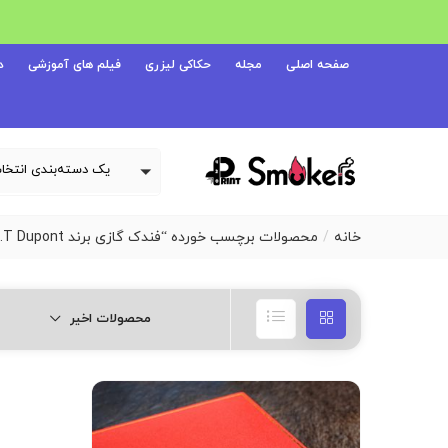
صفحه اصلی
مجله
حکاکی لیزری
فیلم های آموزشی
د
خانه
محصولات برچسب خورده “فندک گازی برند S.T Dupont سرمه ای نقره ای”
محصولات اخیر