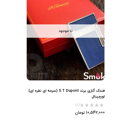
نا موجود
فندک گازی برند S.T Dupont (سرمه ای نقره ای)
اورجینال
(0)
10,542,000
تومان