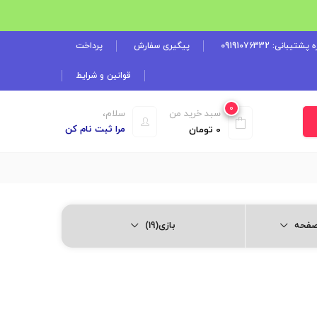
شتیبانی: 09191076332
پیگیری سفارش
پرداخت
قوانین و شرایط
0
سبد خرید من
سلام،
مرا ثبت نام کن
0
تومان
بازی(19)