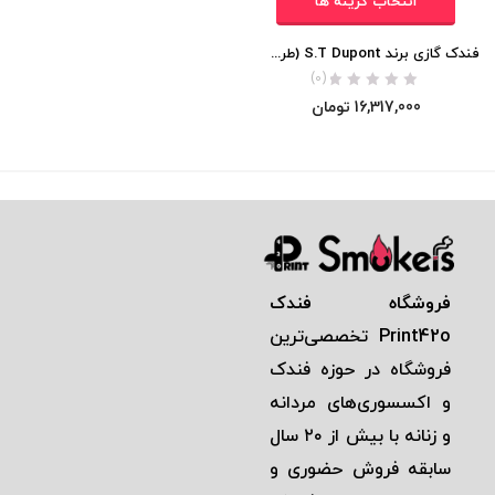
انتخاب گزینه ها
فندک گازی برند S.T Dupont (طرح جوکر) اورجینال
(0)
16,317,000
تومان
فروشگاه فندک
Print42o
تخصصی‌ترين
فروشگاه در حوزه فندک
و اكسسوری‌های مردانه
و زنانه با بيش از ٢٠ سال
سابقه فروش حضوری و