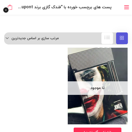
خرید قسطی با ترب‌پی
پست های برچسب خورده با "فندک گازی برند S.T Dupont (طرح جوکر)"
0
مرتب سازی بر اساس جدیدترین
نا موجود