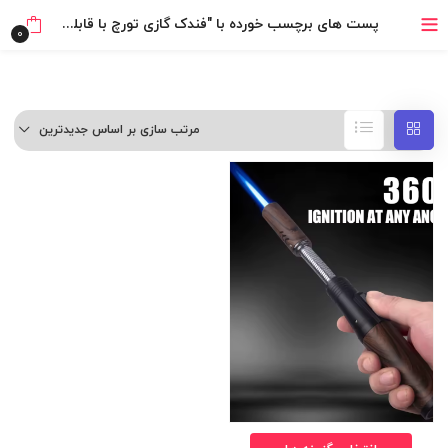
بدون ضامن، بدون سود
پست های برچسب خورده با "فندک گازی تورچ با قابلیت چرخش شعله 360 درجه برند HONEST اورجینال"
0
خرید قسطی با ترب‌پی
مرتب سازی بر اساس جدیدترین