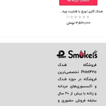
انتخاب گزینه ها
فندک گازی تورچ با قابلیت چرخش شعله 360 درجه برند HONEST اورجینال
(0)
3,570,000
تومان
فروشگاه فندک
Print42o
تخصصی‌ترين
فروشگاه در حوزه فندک
و اكسسوری‌های مردانه
و زنانه با بيش از ٢٠ سال
سابقه فروش حضوری و