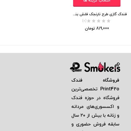
انتخاب گزینه ها
فندک گازی طرح نارنجک فلش بنگ برند ZHONG LONG اورجینال
(0)
819,000
تومان
فروشگاه فندک
Print42o
تخصصی‌ترين
فروشگاه در حوزه فندک
و اكسسوری‌های مردانه
و زنانه با بيش از ٢٠ سال
سابقه فروش حضوری و