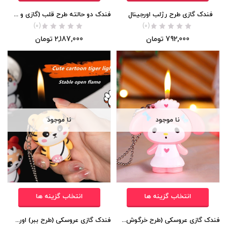
فندک گازی طرح رژلب اورجینال
فندک دو حالته طرح قلب (گازی و برقی) اورجینال
(0)
(0)
792,000
تومان
2,187,000
تومان
نا موجود
نا موجود
انتخاب گزینه ها
انتخاب گزینه ها
فندک گازی عروسکی (طرح خرگوش) به همراه جاکلیدی اورجینال
فندک گازی عروسکی (طرح ببر) اورجینال