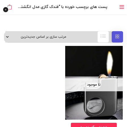
خرید قسطی با ترب‌پی
پست های برچسب خورده با "فندک گازی مدل انگشتی به همراه جعبه (اورجینال)"
0
۴ قسط، بدون کارمزد
بدون ضامن، بدون سود
خرید قسطی با ترب‌پی
نا موجود