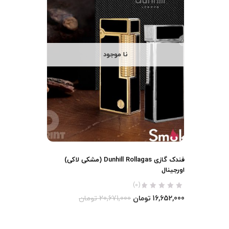
نا موجود
فندک گازی Dunhill Rollagas (مشکی لاکی)
اورجینال
(0)
16,652,000
تومان
20,671,000
تومان