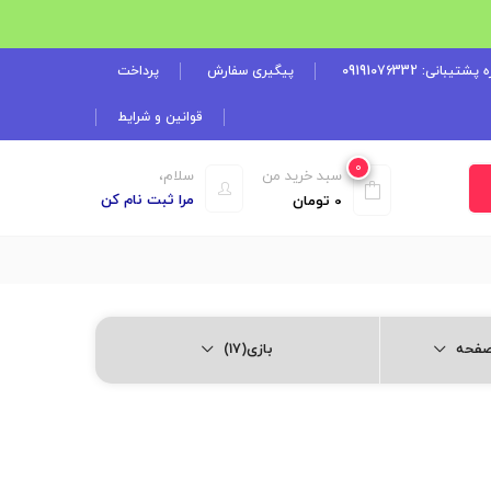
شتیبانی: 09191076332
پیگیری سفارش
پرداخت
قوانین و شرایط
0
سبد خرید من
سلام،
مرا ثبت نام کن
0
تومان
بازی(17)