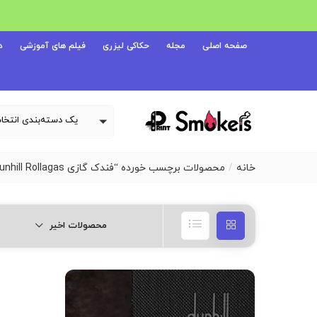
صفحه اصلی
مجله
حکاکی لیزری
فیلم های آموزشی
د
خانه
محصولات برچسب خورده “فندک گازی Dunhill Rollagas (مشکی لاکی)”
محصولات اخیر