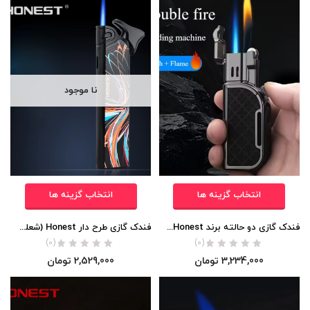
نا موجود
انتخاب گزینه ها
انتخاب گزینه ها
فندک گازی دو حالته برند Honest اورجینال
فندک گازی طرح دار Honest (شعله اتمی) اورجینال
(0)
(0)
3,234,000
تومان
2,529,000
تومان