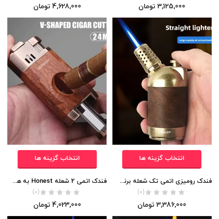
3,125,000
تومان
4,628,000
تومان
انتخاب گزینه ها
انتخاب گزینه ها
فندک رومیزی اتمی تک شعله برند Honest اورجینال
فندک اتمی 2 شعله Honest به همراه کاتر اورجینال
(0)
(0)
3,386,000
تومان
4,023,000
تومان