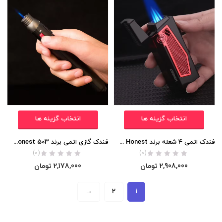
انتخاب گزینه ها
انتخاب گزینه ها
فندک اتمی 4 شعله برند Honest (بدنه فلزی) اورجینال
فندک گازی اتمی برند Honest 503 (مدل مدادی) اورجینال
(0)
(0)
2,908,000
تومان
2,178,000
تومان
→
2
1