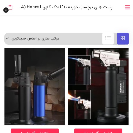
بدون ضامن، بدون سود
پست های برچسب خورده با "فندک گازی Honest (شعله اتمی)"
0
خرید قسطی با ترب‌پی
مرتب سازی بر اساس جدیدترین