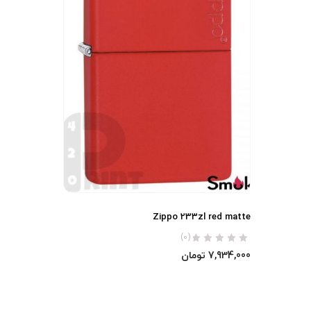
Zippo 233zl red matte
(0)
7,934,000
تومان