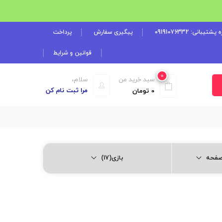
شتیبانی: 09191076332
پیگیری سفارش
پرداخت
قوانین و شرایط
0
سبد خرید من
سلام،
مرا ثبت نام کن
0
تومان
بازی(17)