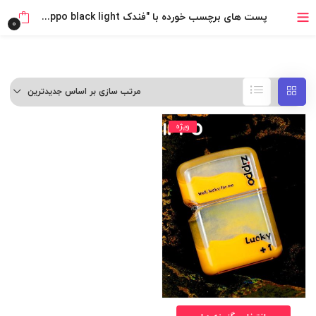
۴ قسط، بدون کارمزد
پست های برچسب خورده با "فندک zippo black light"
0
بدون ضامن، بدون سود
خرید قسطی با ترب‌پی
مرتب سازی بر اساس جدیدترین
ویژه