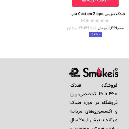
انتخاب گزینه ها
فندک بنزینی Custom Zippo (طرح شن های روان – شب تاب)
(0)
26,146,000
تومان
11,499,000
تومان
- 56%
فروشگاه فندک
Print42o
تخصصی‌ترين
فروشگاه در حوزه فندک
و اكسسوری‌های مردانه
و زنانه با بيش از ٢٠ سال
سابقه فروش حضوری و