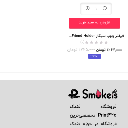
افزودن به سبد خرید
فیلتر چوب سیگار Friend Holder (20 عددی) اصلی (اورجینال)
(0)
1,725,000
تومان
1,263,000
تومان
- 27%
فروشگاه فندک
Print42o
تخصصی‌ترين
فروشگاه در حوزه فندک