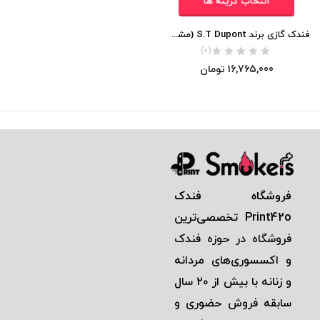
انتخاب گزینه ها
فندک گازی برند S.T Dupont (مشکی طلایی لاکی) اورجینال
(0)
16,765,000
تومان
فروشگاه فندک
Print42o
تخصصی‌ترين
فروشگاه در حوزه فندک
و اكسسوری‌های مردانه
و زنانه با بيش از ٢٠ سال
سابقه فروش حضوری و