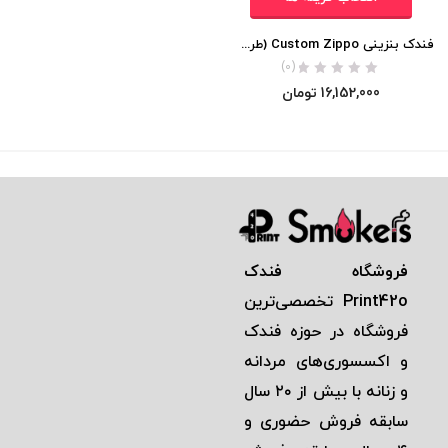
فندک بنزینی Custom Zippo (طرح برجسته kiss me)
(0)
16,152,000
تومان
فروشگاه فندک
Print42o
تخصصی‌ترين
فروشگاه در حوزه فندک
و اكسسوری‌های مردانه
و زنانه با بيش از ٢٠ سال
سابقه فروش حضوری و