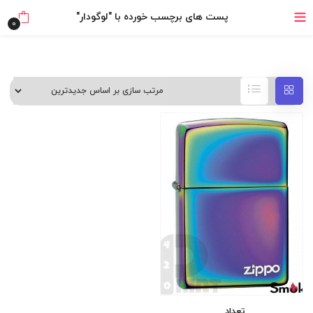
۴ قسط، بدون کارمزد
پست های برچسب خورده با "لوگودار"
0
بدون ضامن، بدون سود
خرید قسطی با ترب‌پی
تعداد