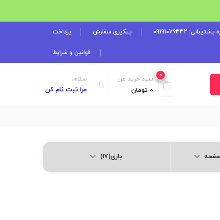
شتیبانی: 09191076332
پیگیری سفارش
پرداخت
قوانین و شرایط
0
سبد خرید من
سلام،
مرا ثبت نام کن
0
تومان
بازی(17)