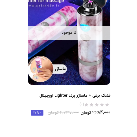
نا موجود
فندک برقی + ماساژر برند Lighter اورجینال
(0)
2,284,000
تومان
2,737,000
تومان
- 17%