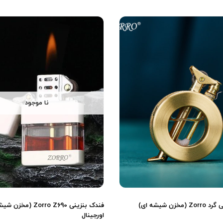
نا موجود
فندک بنزینی گرد Zorro (مخزن شیشه ای)
فندک بنزینی Zorro Z690 (م
اورجینال