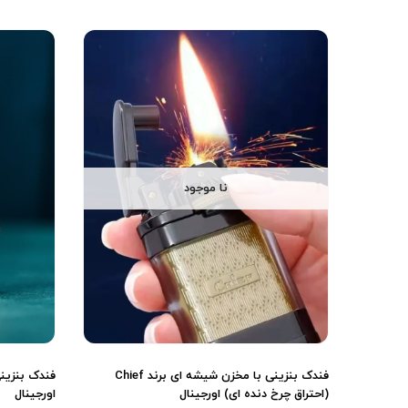
نا موجود
فندک بنزینی با مخزن شیشه ای برند Chief
(احتراق چرخ دنده ای) اورجینال
اورجینال