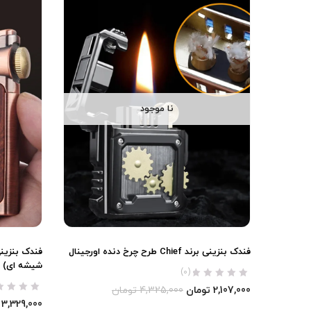
نا موجود
فندک بنزینی برند Chief طرح چرخ دنده اورجینال
شیشه ای) ا
(0)
2,107,000
تومان
4,325,000
تومان
3,329,000