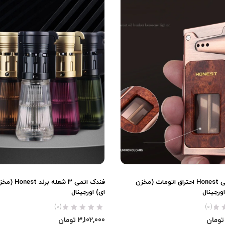
فندک بنزینی Honest احتراق اتومات (مخزن
فندک اتمی 3 شعل
ورجینال
ای) اورجینال
(0)
(0)
تومان
3,102,000
تومان