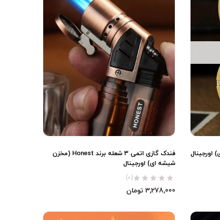
 اورجینال
فندک گازی اتمی 3 شعله برند Honest (مخزن
شیشه ای) اورجینال
(0)
3,278,000
تومان