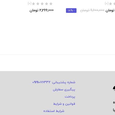
(0)
(0)
تومان
9,600,000
تومان
2,266,000
تومان
- 18%
شماره پشتیبانی: 09191076332
پیگیری سفارش
پرداخت
قوانین و شرایط
ا
شرایط استفاده