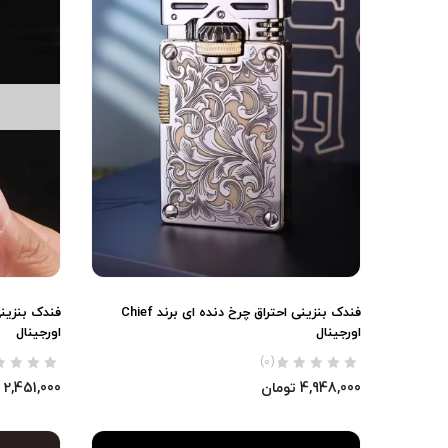
فندک بنزینی احتراق چرخ دنده ای برند Chief
اورجینال
اورجینال
(0)
4,948,000
تومان
2,451,000