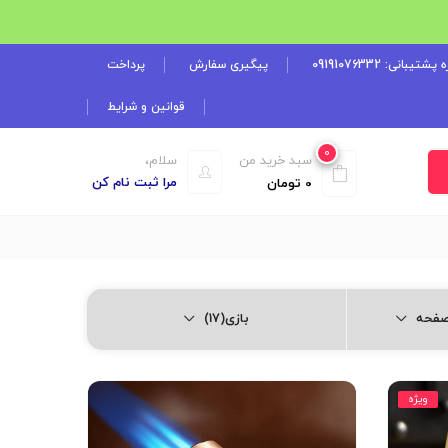
شتیبانی: 09191076332
پیگیری سفارش
پرداخت
قوانین و شرایط
0
سبد خرید من
سلام،
مرا ثبت نام کن
0
تومان
بازی(17)
ویژه