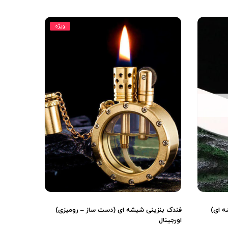
ویژه
خزن شیشه ای)
فندک بنزینی شیشه ای (دست ساز – رومیزی)
اورجینال