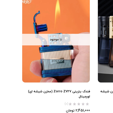
نا موجود
ه برند Honest (مخزن شیشه
فندک بنزینی Zorro Z727 (مخزن شیشه ای)
اورجینال
(0)
2,451,000
تومان