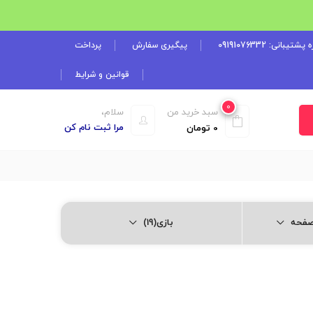
شتیبانی: 09191076332
پیگیری سفارش
پرداخت
قوانین و شرایط
0
سبد خرید من
سلام،
مرا ثبت نام کن
0
تومان
بازی(19)