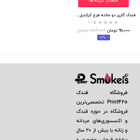
انتخاب گزینه ها
فندک گازی دو حالته طرح کرکدیل اورجینال
(0)
1,104,000
تومان
911,000
تومان
- 17%
فروشگاه فندک
Print42o
تخصصی‌ترين
فروشگاه در حوزه فندک
و اكسسوری‌های مردانه
و زنانه با بيش از ٢٠ سال
سابقه فروش حضوری و