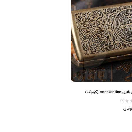
const (کوچک)
(0)
ومان