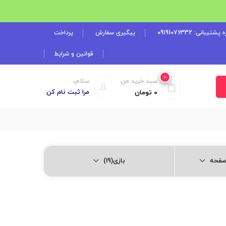
شتیبانی: 09191076332
پیگیری سفارش
پرداخت
قوانین و شرایط
0
سبد خرید من
سلام،
مرا ثبت نام کن
0
تومان
بازی(19)