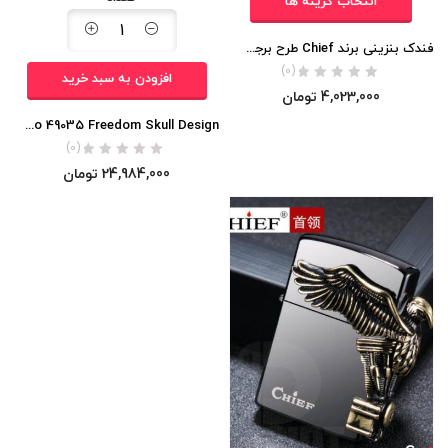
انتخاب گزینه ها
فندک بنزینی برند Chief طرح برجسته AMAZON اورجینال
(0)
افزودن به سبد خرید
4,023,000
تومان
Zippo 49035 Freedom Skull Design
(0)
24,984,000
تومان