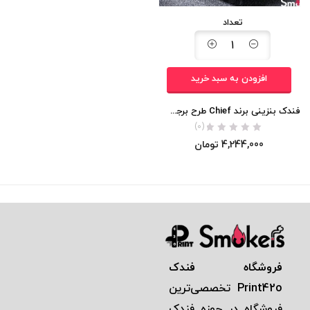
تعداد
افزودن به سبد خرید
فندک بنزینی برند Chief طرح برجسته Harley Davidson اورجینال
(0)
4,244,000
تومان
فروشگاه فندک
Print42o
تخصصی‌ترين
فروشگاه در حوزه فندک