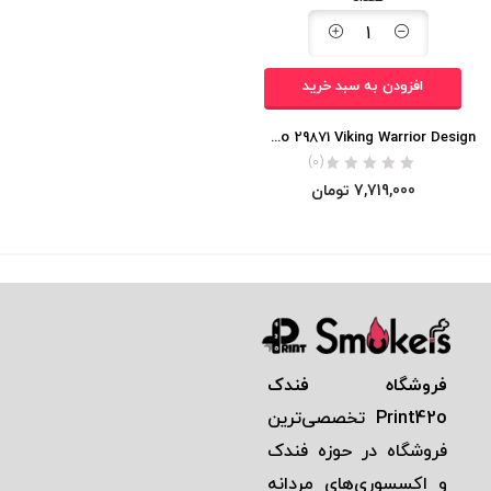
افزودن به سبد خرید
Zippo 29871 Viking Warrior Design
(0)
7,719,000
تومان
فروشگاه فندک
Print42o
تخصصی‌ترين
فروشگاه در حوزه فندک
و اكسسوری‌های مردانه