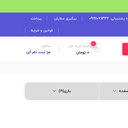
شتیبانی: 09191076332
پیگیری سفارش
پرداخت
قوانین و شرایط
0
سبد خرید من
سلام،
مرا ثبت نام کن
0
تومان
بازی(19)