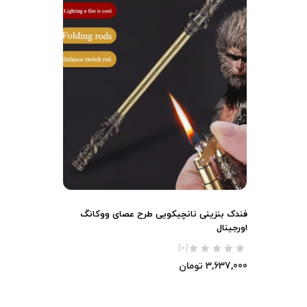
فندک بنزینی نانچیکویی طرح عصای ووکانگ
اورجینال
(0)
3,637,000
تومان