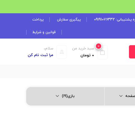
شتیبانی: 09191076332
پیگیری سفارش
پرداخت
قوانین و شرایط
0
سبد خرید من
سلام،
مرا ثبت نام کن
0
تومان
بازی(19)