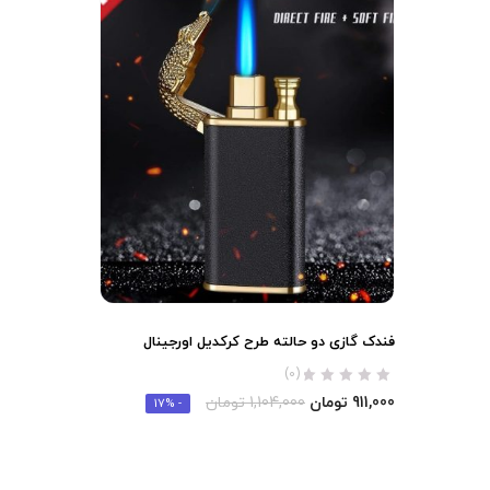
فندک گازی دو حالته طرح کرکدیل اورجینال
(0)
911,000
تومان
1,104,000
تومان
- 17%