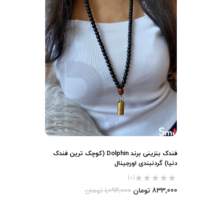
فندک بنزینی برند Dolphin (کوچک ترین فندک
دنیا) گردنبندی اورجینال
(0)
833,000
تومان
1,094,000
تومان