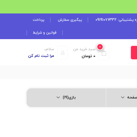
شتیبانی: 09191076332
پیگیری سفارش
پرداخت
قوانین و شرایط
0
سبد خرید من
سلام،
مرا ثبت نام کن
0
تومان
بازی(19)