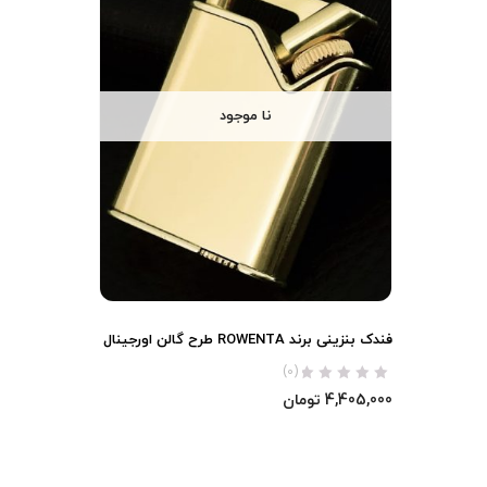
نا موجود
فندک بنزینی برند ROWENTA طرح گالن اورجینال
(0)
4,405,000
تومان