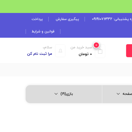
شتیبانی: 09191076332
پیگیری سفارش
پرداخت
قوانین و شرایط
0
سبد خرید من
سلام،
مرا ثبت نام کن
0
تومان
بازی(19)